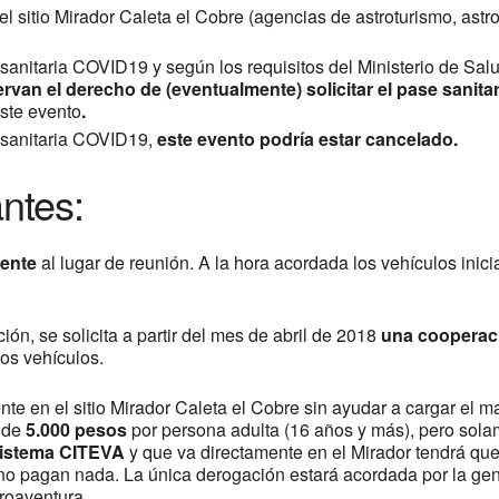
el sitio Mirador Caleta el Cobre (agencias de astroturismo, astr
s sanitaria COVID19 y según los requisitos del Ministerio de Sal
rvan el derecho de (eventualmente) solicitar el pase sanita
este evento
.
s sanitaria COVID19,
este evento podría estar cancelado.
ntes:
ente
al lugar de reunión. A la hora acordada los vehículos inici
ión, se solicita a partir del mes de abril de 2018
una cooperaci
los vehículos.
te en el sitio Mirador Caleta el Cobre sin ayudar a cargar el m
a de
5.000 pesos
por persona adulta (16 años y más), pero sola
 sistema CITEVA
y que va directamente en el Mirador tendrá qu
no pagan nada. La única derogación estará acordada por la ge
troaventura.