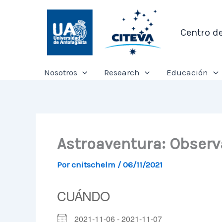
Ir
al
Centro d
contenido
Nosotros
Research
Educación
Astroaventura: Observa
Por
cnitschelm
/
06/11/2021
CUÁNDO
2021-11-06 - 2021-11-07