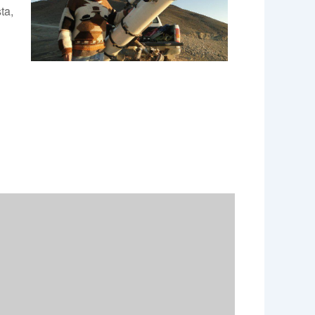
ta,
e 365
Outlook Live