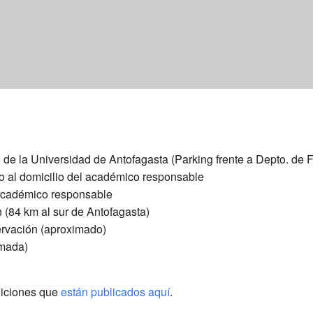
e la Universidad de Antofagasta (Parking frente a Depto. de F
io al domicilio del académico responsable
 académico responsable
n (84 km al sur de Antofagasta)
ervación (aproximado)
imada)
diciones que
están publicados aquí
.