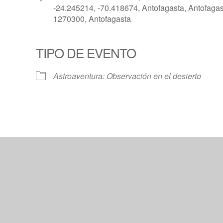
-24.245214, -70.418674, Antofagasta, Antofagas
1270300, Antofagasta
TIPO DE EVENTO
Calendar
iCalendar
Offic
Astroaventura: Observación en el desierto