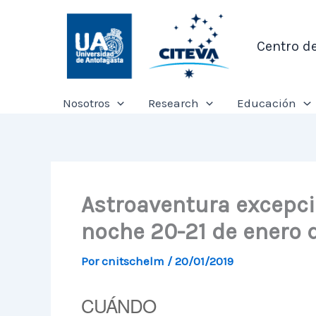
Ir
al
Centro d
contenido
Nosotros
Research
Educación
Astroaventura excepcio
noche 20-21 de enero 
Por
cnitschelm
/
20/01/2019
CUÁNDO