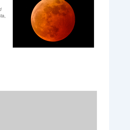
d
ta,
e 365
Outlook Live