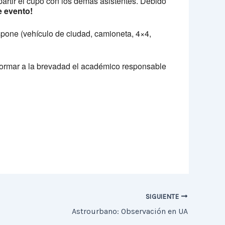
partir el cupo con los demás asistentes. Debido
e evento!
dispone (vehículo de ciudad, camioneta, 4×4,
informar a la brevadad el académico responsable
SIGUIENTE
Astrourbano: Observación en UA