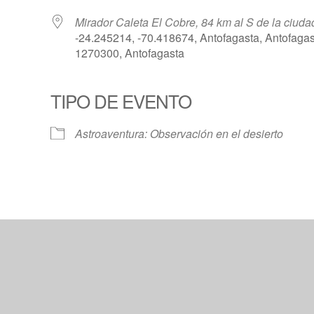
Mirador Caleta El Cobre, 84 km al S de la ciuda
-24.245214, -70.418674, Antofagasta, Antofagas
1270300, Antofagasta
TIPO DE EVENTO
Calendar
iCalendar
Offic
Astroaventura: Observación en el desierto