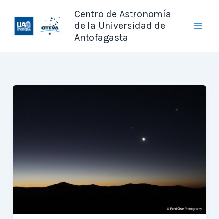
Ir
Centro de Astronomía
al
de la Universidad de
contenido
Antofagasta