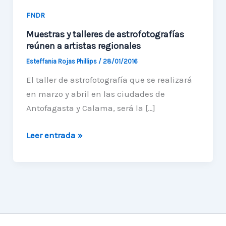
FNDR
Muestras y talleres de astrofotografías
reúnen a artistas regionales
Esteffania Rojas Phillips
/
28/01/2016
El taller de astrofotografía que se realizará
en marzo y abril en las ciudades de
Antofagasta y Calama, será la […]
Muestras
Leer entrada »
y
talleres
de
astrofotografías
reúnen
a