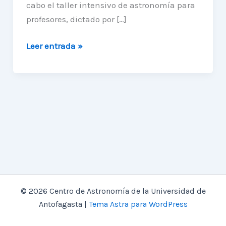
cabo el taller intensivo de astronomía para
profesores, dictado por […]
Finaliza
Leer entrada »
con
éxito
taller
intensivo
de
astronomía
para
profesores
de
la
© 2026 Centro de Astronomía de la Universidad de
Región
Antofagasta |
Tema Astra para WordPress