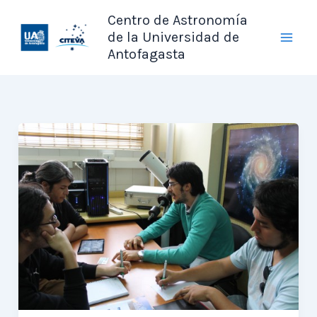
Ir
Centro de Astronomía
al
de la Universidad de
contenido
Antofagasta