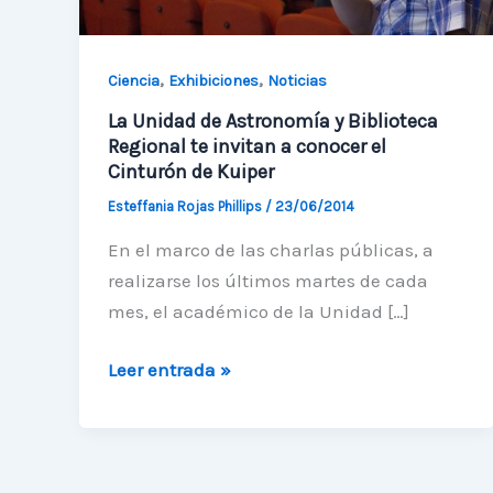
,
,
Ciencia
Exhibiciones
Noticias
La Unidad de Astronomía y Biblioteca
Regional te invitan a conocer el
Cinturón de Kuiper
Esteffania Rojas Phillips
/
23/06/2014
En el marco de las charlas públicas, a
realizarse los últimos martes de cada
mes, el académico de la Unidad […]
La
Leer entrada »
Unidad
de
Astronomía
y