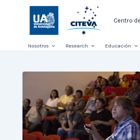
Ir
al
Centro d
contenido
Nosotros
Research
Educación