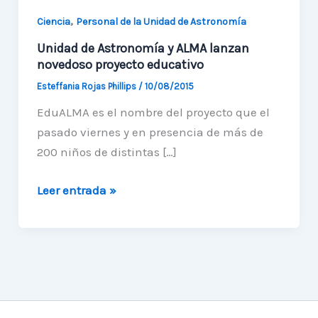
,
Ciencia
Personal de la Unidad de Astronomía
Unidad de Astronomía y ALMA lanzan
novedoso proyecto educativo
Esteffania Rojas Phillips
/
10/08/2015
EduALMA es el nombre del proyecto que el
pasado viernes y en presencia de más de
200 niños de distintas […]
Unidad
Leer entrada »
de
Astronomía
y
ALMA
lanzan
novedoso