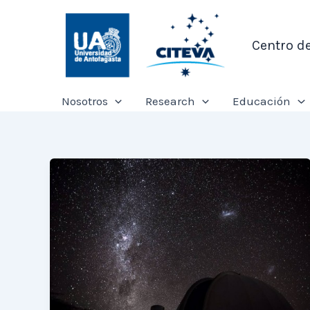
Ir
al
Centro d
contenido
Nosotros
Research
Educación