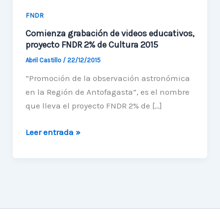
FNDR
Comienza grabación de videos educativos,
proyecto FNDR 2% de Cultura 2015
Abril Castillo
/
22/12/2015
“Promoción de la observación astronómica
en la Región de Antofagasta”, es el nombre
que lleva el proyecto FNDR 2% de […]
Comienza
Leer entrada »
grabación
de
videos
educativos,
proyecto
FNDR