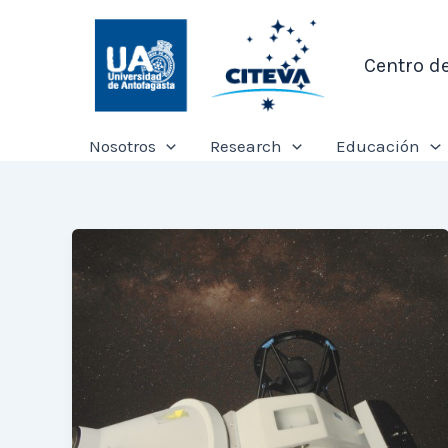
Ir
al
Centro d
contenido
Nosotros
Research
Educación