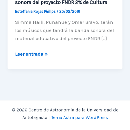
sonora del proyecto FNDR 2% de Cultura
Esteffania Rojas Phillips
/
25/02/2016
Simma Haili, Punahue y Omar Bravo, serán
los músicos que tendrá la banda sonora del
material educativo del proyecto FNDR […]
Tres
Leer entrada »
músicos
regionales
serán
la
banda
sonora
© 2026 Centro de Astronomía de la Universidad de
del
Antofagasta |
Tema Astra para WordPress
proyecto
FNDR