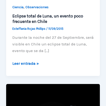
,
Ciencia
Observaciones
Eclipse total de Luna, un evento poco
frecuente en Chile
Esteffania Rojas Phillips
/
11/09/2015
Durante la noche del 27 de Septiembre, será
visible en Chile un eclipse total de Luna,
evento que se da […]
Eclipse
Leer entrada »
total
de
Luna,
un
evento
poco