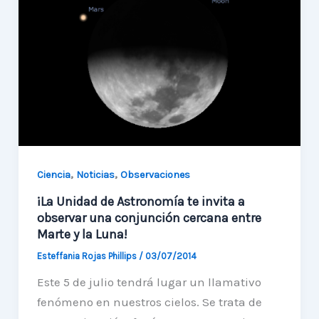
frecuente
en
Chile
,
,
Ciencia
Noticias
Observaciones
¡La Unidad de Astronomía te invita a
observar una conjunción cercana entre
Marte y la Luna!
Esteffania Rojas Phillips
/
03/07/2014
Este 5 de julio tendrá lugar un llamativo
fenómeno en nuestros cielos. Se trata de