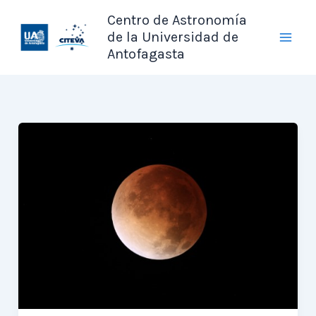
Ir
Centro de Astronomía
al
de la Universidad de
contenido
Antofagasta