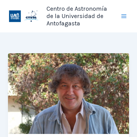
Ir
Centro de Astronomía
al
de la Universidad de
contenido
Antofagasta