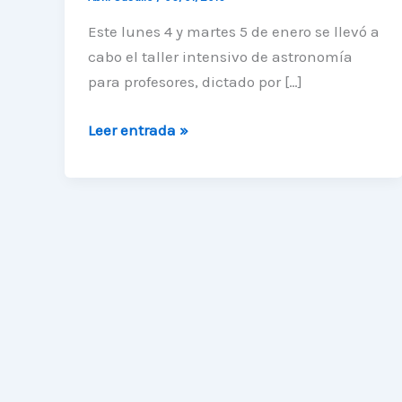
Este lunes 4 y martes 5 de enero se llevó a
cabo el taller intensivo de astronomía
para profesores, dictado por […]
Finaliza
Leer entrada »
con
éxito
taller
intensivo
de
astronomía
para
profesores
de
la