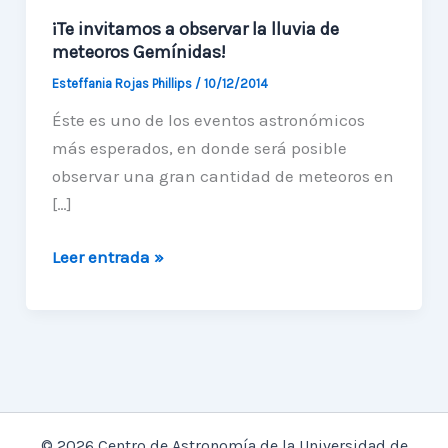
¡Te invitamos a observar la lluvia de
meteoros Gemínidas!
Esteffania Rojas Phillips
/
10/12/2014
Éste es uno de los eventos astronómicos
más esperados, en donde será posible
observar una gran cantidad de meteoros en
[…]
¡Te
Leer entrada »
invitamos
a
observar
la
lluvia
de
© 2026 Centro de Astronomía de la Universidad de