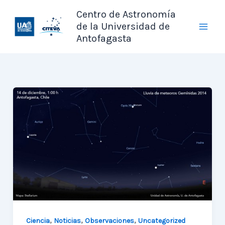
Ir
Centro de Astronomía
al
de la Universidad de
contenido
Antofagasta
,
,
,
Ciencia
Noticias
Observaciones
Uncategorized