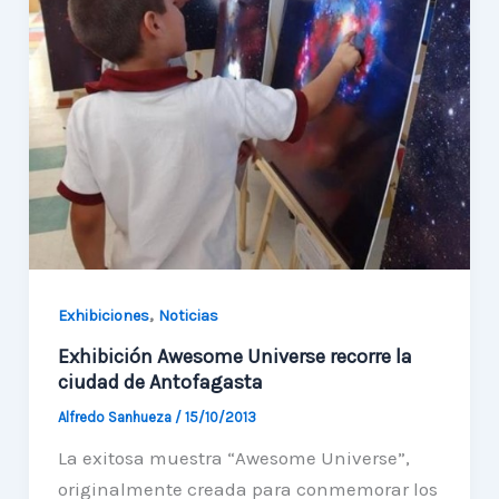
observatorio
astronómico
,
Exhibiciones
Noticias
Exhibición Awesome Universe recorre la
ciudad de Antofagasta
Alfredo Sanhueza
/
15/10/2013
La exitosa muestra “Awesome Universe”,
originalmente creada para conmemorar los