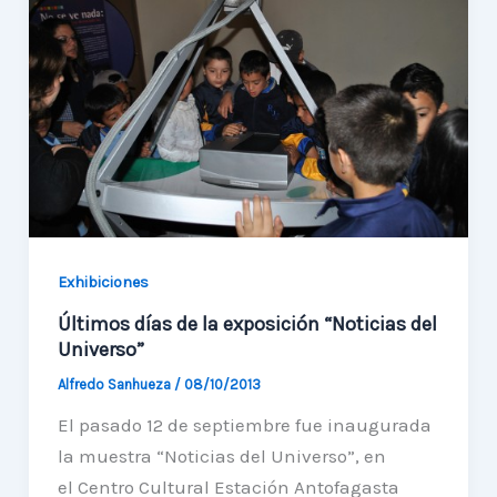
Universo”
Exhibiciones
Últimos días de la exposición “Noticias del
Universo”
Alfredo Sanhueza
/
08/10/2013
El pasado 12 de septiembre fue inaugurada
la muestra “Noticias del Universo”, en
el Centro Cultural Estación Antofagasta