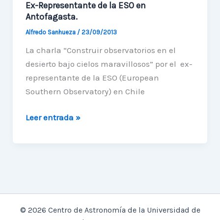
Ex-Representante de la ESO en
Antofagasta.
Alfredo Sanhueza
/
23/09/2013
La charla “Construir observatorios en el
desierto bajo cielos maravillosos” por el ex-
representante de la ESO (European
Southern Observatory) en Chile
Ex-
Leer entrada »
Representante
de
la
ESO
en
Antofagasta.
© 2026 Centro de Astronomía de la Universidad de