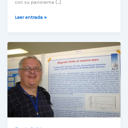
con su panorama […]
Muestra
Leer entrada »
Awesome
Universe
continua
con
panoramas
astronómicos
para
la
región