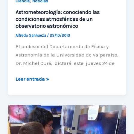
,
Ciencia
Noticias
Astrometeorología: conociendo las
condiciones atmosféricas de un
observatorio astronómico
Alfredo Sanhueza
/
23/10/2013
El profesor del Departamento de Física y
Astronomía de la Universidad de Valparaíso,
Dr. Michel Curé, dictará este jueves 24 de
Astrometeorología:
Leer entrada »
conociendo
las
condiciones
atmosféricas
de
un