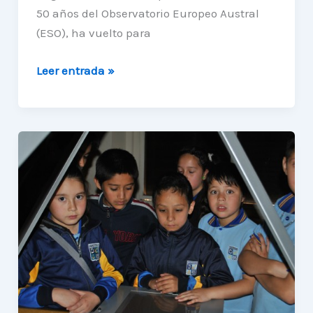
50 años del Observatorio Europeo Austral
(ESO), ha vuelto para
Exhibición
Leer entrada »
Awesome
Universe
recorre
la
ciudad
de
Antofagasta