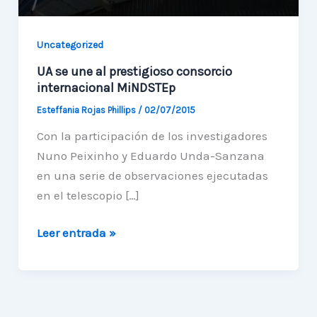
Uncategorized
UA se une al prestigioso consorcio
internacional MiNDSTEp
Esteffania Rojas Phillips
/
02/07/2015
Con la participación de los investigadores
Nuno Peixinho y Eduardo Unda-Sanzana
en una serie de observaciones ejecutadas
en el telescopio […]
UA
Leer entrada »
se
une
al
prestigioso