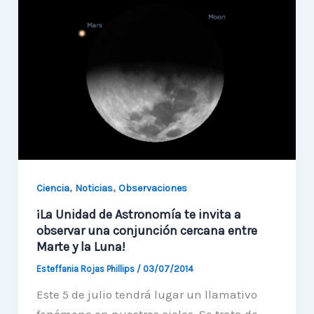
una
conjunción
de
Marte
y
Saturno
,
,
Ciencia
Noticias
Observaciones
¡La Unidad de Astronomía te invita a
observar una conjunción cercana entre
Marte y la Luna!
Esteffania Rojas Phillips
/
03/07/2014
Este 5 de julio tendrá lugar un llamativo
fenómeno en nuestros cielos. Se trata de