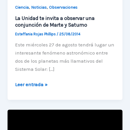
,
,
Ciencia
Noticias
Observaciones
La Unidad te invita a observar una
conjunción de Marte y Saturno
Esteffania Rojas Phillips
/
25/08/2014
Este miércoles 27 de agosto tendrá lugar un
interesante fenómeno astronómico entre
dos de los planetas más llamativos del
Sistema Solar: […]
La
Leer entrada »
Unidad
te
invita
a
observar