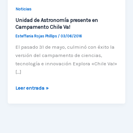
Noticias
Unidad de Astronomía presente en
Campamento Chile Va!
Esteffania Rojas Phillips
/
03/06/2016
El pasado 31 de mayo, culminó con éxito la
versión del campamento de ciencias,
tecnología e innovación Explora «Chile Va!»
[…]
Unidad
Leer entrada »
de
Astronomía
presente
en
Campamento