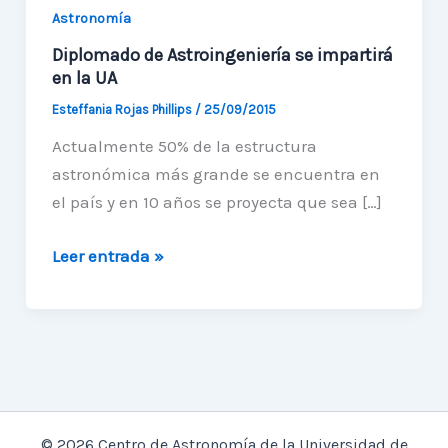
Astronomía
Diplomado de Astroingeniería se impartirá
en la UA
Esteffania Rojas Phillips
/
25/09/2015
Actualmente 50% de la estructura
astronómica más grande se encuentra en
el país y en 10 años se proyecta que sea […]
Diplomado
Leer entrada »
de
Astroingeniería
se
impartirá
en
la
© 2026 Centro de Astronomía de la Universidad de