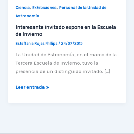
,
,
Ciencia
Exhibiciones
Personal de la Unidad de
Astronomía
Interesante invitado expone en la Escuela
de Invierno
Esteffania Rojas Phillips
/
24/07/2015
La Unidad de Astronomía, en el marco de la
Tercera Escuela de Invierno, tuvo la
presencia de un distinguido invitado. […]
Interesante
Leer entrada »
invitado
expone
en
la
Escuela