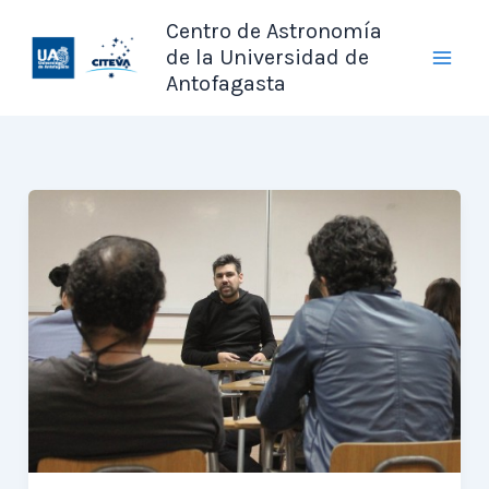
Ir
Centro de Astronomía
al
de la Universidad de
contenido
Antofagasta