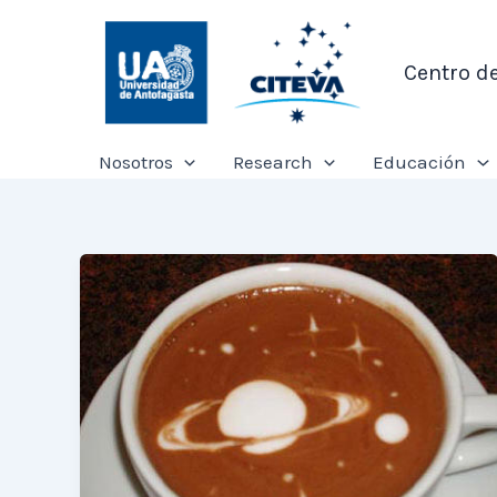
Ir
al
Centro d
contenido
Nosotros
Research
Educación