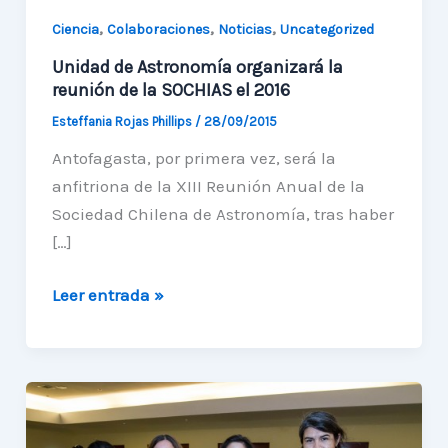
,
,
,
Ciencia
Colaboraciones
Noticias
Uncategorized
Unidad de Astronomía organizará la
reunión de la SOCHIAS el 2016
Esteffania Rojas Phillips
/
28/09/2015
Antofagasta, por primera vez, será la
anfitriona de la XIII Reunión Anual de la
Sociedad Chilena de Astronomía, tras haber
[…]
Unidad
Leer entrada »
de
Astronomía
organizará
la
reunión