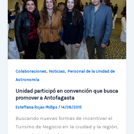
de
la
SOCHIAS
el
2016
,
,
Colaboraciones
Noticias
Personal de la Unidad de
Astronomía
Unidad participó en convención que busca
promover a Antofagasta
Esteffania Rojas Phillips
/
14/08/2015
Buscando nuevas formas de incentivar el
Turismo de Negocio en la ciudad y la región,