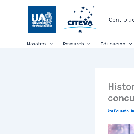
Ir
al
Centro d
contenido
Nosotros
Research
Educación
Histo
concu
Por
Eduardo U