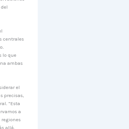
 del
el
s centrales
o.
s lo que
iona ambas
iderar el
s precisas,
al. “Esta
ervamos a
 regiones
s allá,