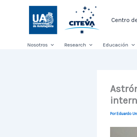
Ir
al
Centro d
contenido
Nosotros
Research
Educación
Astró
inter
Por
Eduardo U