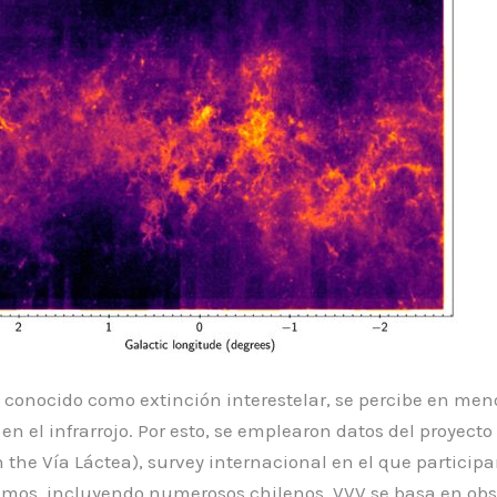
, conocido como extinción interestelar, se percibe en me
 en el infrarrojo. Por esto, se emplearon datos del proyecto
n the Vía Láctea), survey internacional en el que particip
omos, incluyendo numerosos chilenos. VVV se basa en ob