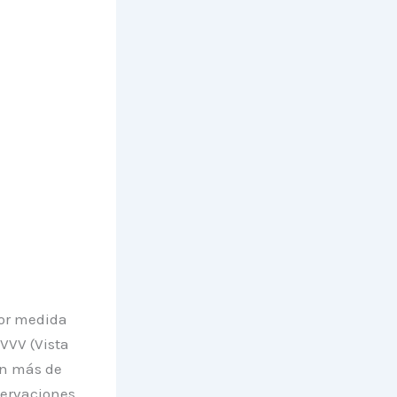
nor medida
 VVV (Vista
an más de
servaciones