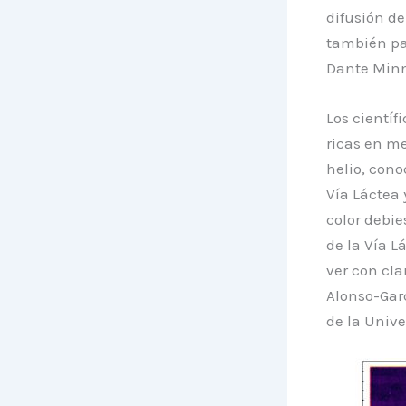
difusión de
también par
Dante Minn
Los científ
ricas en m
helio, cono
Vía Láctea 
color debi
de la Vía L
ver con cla
Alonso-Gar
de la Unive