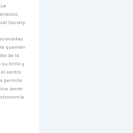
que
director,
al Society.
olucionadas
hora queman
lbo de la
su brillo y
el centro
no permite
lica Javier
Astronomía