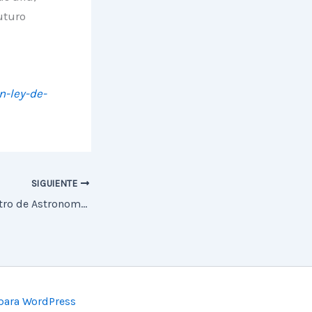
uturo
n-ley-de-
SIGUIENTE
Integrante del Centro de Astronomía UA inaugura exposición astrofotográfica
para WordPress