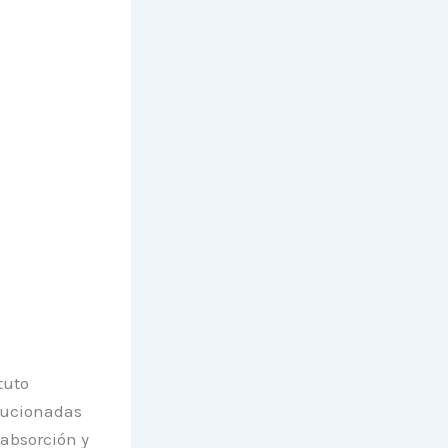
tuto
olucionadas
 absorción y