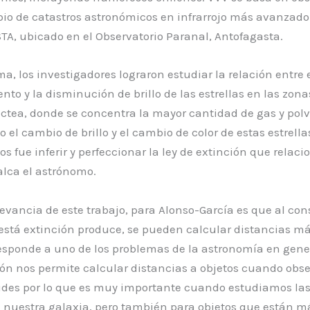
pio de catastros astronómicos en infrarrojo más avanzado
A, ubicado en el Observatorio Paranal, Antofagasta.
ma, los investigadores lograron estudiar la relación entre 
nto y la disminución de brillo de las estrellas en las zona
áctea, donde se concentra la mayor cantidad de gas y polv
 el cambio de brillo y el cambio de color de estas estrella
 fue inferir y perfeccionar la ley de extinción que relac
alca el astrónomo.
levancia de este trabajo, para Alonso-García es que al cons
está extinción produce, se pueden calcular distancias má
esponde a uno de los problemas de la astronomía en gener
ión nos permite calcular distancias a objetos cuando obs
tudes por lo que es muy importante cuando estudiamos las
 nuestra galaxia, pero también para objetos que están má