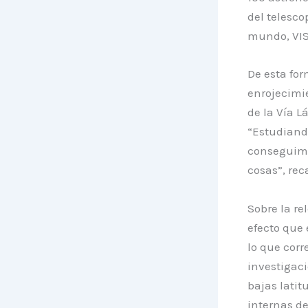
del telesco
mundo, VIST
De esta for
enrojecimie
de la Vía L
“Estudiando
conseguimos
cosas”, rec
Sobre la re
efecto que 
lo que corr
investigac
bajas lati
internas de