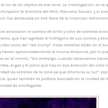
 la luz de los objetos de esa zona. La investigación, en la 
ticiparon la directora del MAS, Manuela Zoccali, y el sub
iti, fue destacada en AAS Nova de la American Astronomic
icos analizaron el cambio de brillo y color de estrellas ev
etales, que han agotado el hidrógeno de sus centros y a
cidas como del “red clump”. Estas estrellas están en el bu
y tienen aproximadamente la misma distancia, por lo que 
ese ser el mismo. “Sin embargo, cuando observamos hacia 
áctea, el gas y el polvo que hay en esa dirección del cielo 
ridad las estrellas de la zona ya que difumina su luz”, exp
cía, quien también es profesor asociado en la Unidad de 
rsidad de Antofagasta.