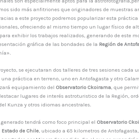
onales son especialmente aptos para la astrofotografía,pe
os sido más anfitriones que originadores de muestras ar
Gracias a este proyecto podremos popularizar esta práctica 
gionales, ofreciendo al mismo tiempo un lugar físico de al
 para exhibir los trabajos realizados, generando de este 
esentación gráfica de las bondades de la
Región de Antof
mía».
royecto, se ejecutaran dos talleres de tres sesiones cada u
una práctica en terreno, uno en Antofagasta y otro Calam
lizará equipamiento del
Observatorio Ckoirama
, que permi
destacar lugares de interés astroturistico de la Región, o
el Kunza y otros idiomas ancestrales.
 generado tendrá como foco principal el
Observatorio Cko
 Estado de Chile
, ubicado a 65 kilometros de Antofagasta,