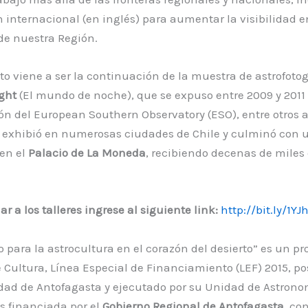
 internacional (en inglés) para aumentar la visibilidad e
de nuestra Región.
to viene a ser la continuación de la muestra de astrofoto
ght
(El mundo de noche), que se expuso entre 2009 y 2011
ón del European Southern Observatory (ESO), entre otros a
 exhibió en numerosas ciudades de Chile y culminó con 
 en el
Palacio de La Moneda
, recibiendo decenas de miles
r a los talleres ingrese al siguiente link:
http://bit.ly/1YJ
 para la astrocultura en el corazón del desierto” es un pr
Cultura, Línea Especial de Financiamiento (LEF) 2015, po
dad de Antofagasta y ejecutado por su Unidad de Astrono
es financiada por el
Gobierno Regional de Antofagasta
, co