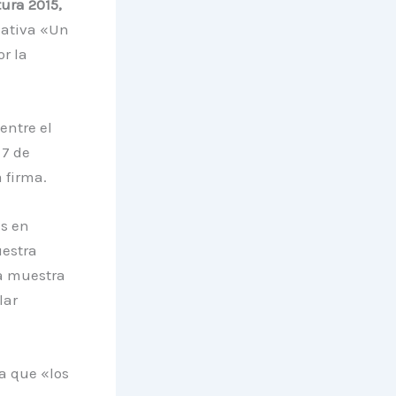
tura 2015,
iativa «Un
r la
entre el
 7 de
 firma.
as en
uestra
ta muestra
lar
a que «los