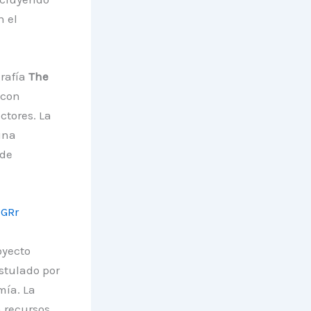
n el
grafía
The
 con
ctores. La
una
 de
hGRr
oyecto
stulado por
mía. La
n recursos