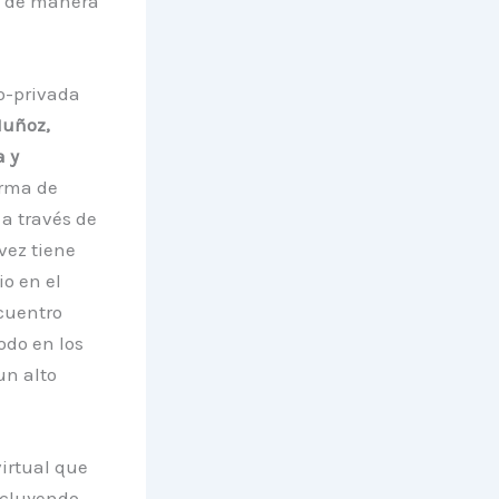
n de manera
co-privada
Muñoz,
a y
orma de
 a través de
vez tiene
io en el
cuentro
odo en los
un alto
virtual que
incluyendo