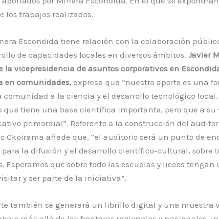
s aportados por Minera Escondida. En el que se expondrá
los trabajos realizados.
inera Escondida tiene relación con la colaboración públi
rollo de capacidades locales en diversos ámbitos.
Javier 
 la vicepresidencia de asuntos corporativos en Escondid
ta en comunidades
, expresa que “nuestro aporte es una f
a comunidad a la ciencia y el desarrollo tecnológico local,
 que tiene una base científica importante, pero que a su 
ativo primordial”. Referente a la construcción del auditor
io Ckoirama añade que, “el auditorio será un punto de en
para la difusión y el desarrollo científico-cultural, sobre t
. Esperamos que sobre todo las escuelas y liceos tengan 
isitar y ser parte de la iniciativa”.
rte también se generará un librillo digital y una muestra 
rabajo más allá de las fronteras regionales y nacionales, 