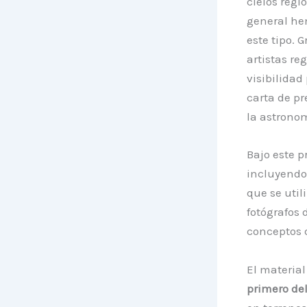
cielos regi
general hem
este tipo. 
artistas re
visibilidad
carta de pr
la astrono
Bajo este p
incluyendo 
que se uti
fotógrafos 
conceptos d
El material
primero del