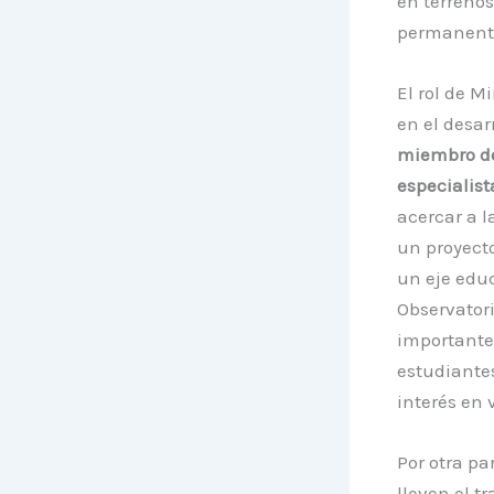
en terreno
permanente 
El rol de M
en el desar
miembro de
especialis
acercar a l
un proyecto
un eje educ
Observator
importante 
estudiantes
interés en v
Por otra pa
lleven el t