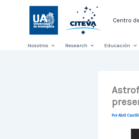
Ir
al
Centro d
contenido
Nosotros
Research
Educación
Astrof
prese
Por
Abril Castil