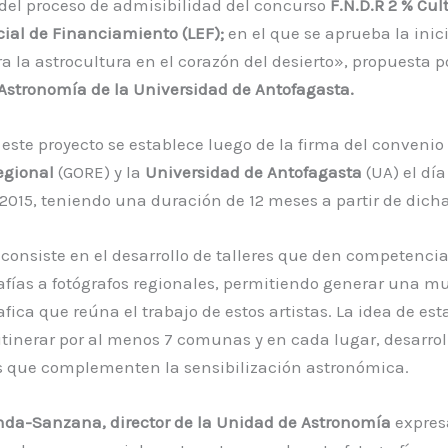
del proceso de admisibilidad del concurso
F.N.D.R 2 % Cul
cial de Financiamiento (LEF);
en el que se aprueba la inic
a la astrocultura en el corazón del desierto», propuesta po
Astronomía de la Universidad de Antofagasta.
e este proyecto se establece luego de la firma del convenio 
egional
(GORE) y la
Universidad de Antofagasta
(UA) el día
2015, teniendo una duración de 12 meses a partir de dicha
 consiste en el desarrollo de talleres que den competenci
afías a fotógrafos regionales, permitiendo generar una m
afica que reúna el trabajo de estos artistas. La idea de es
itinerar por al menos 7 comunas y en cada lugar, desarrol
s que complementen la sensibilización astronómica.
da-Sanzana, director de la Unidad de Astronomía
expres