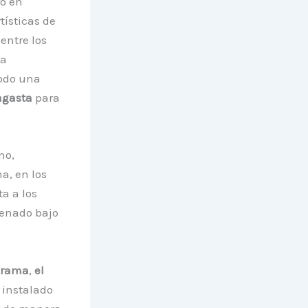
ro en
tísticas de
entre los
ta
modo una
agasta
para
no,
a, en los
ta a los
rdenado bajo
irama
,
el
 instalado