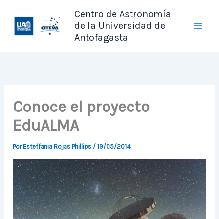
Ir
Centro de Astronomía
al
de la Universidad de
contenido
Antofagasta
Conoce el proyecto
EduALMA
Por
Esteffania Rojas Phillips
/
19/05/2014