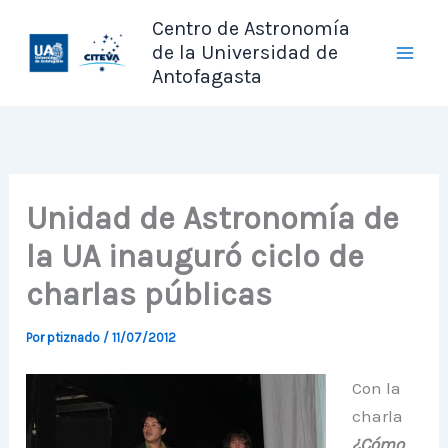
Ir
Centro de Astronomía
al
de la Universidad de
contenido
Antofagasta
Unidad de Astronomía de
la UA inauguró ciclo de
charlas públicas
Por
ptiznado
/
11/07/2012
Con la
charla
¿Cómo