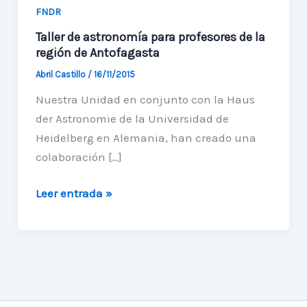
FNDR
Taller de astronomía para profesores de la
región de Antofagasta
Abril Castillo
/
16/11/2015
Nuestra Unidad en conjunto con la Haus
der Astronomie de la Universidad de
Heidelberg en Alemania, han creado una
colaboración […]
Taller
Leer entrada »
de
astronomía
para
profesores
de