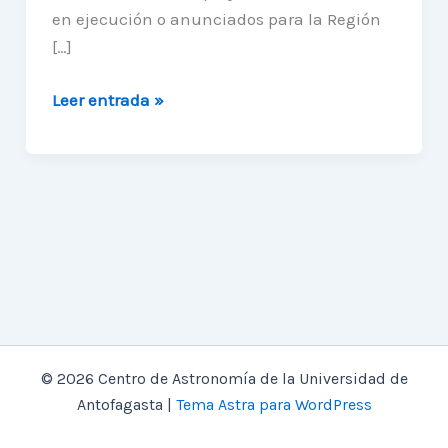
en ejecución o anunciados para la Región
[…]
II
Leer entrada »
Evento
Industrial
de
Proveedores
para
la
Astronomía
© 2026 Centro de Astronomía de la Universidad de
Antofagasta |
Tema Astra para WordPress