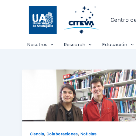
Ir
al
Centro d
contenido
Nosotros
Research
Educación
,
,
Ciencia
Colaboraciones
Noticias