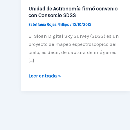
Unidad de Astronomía firmó convenio
con Consorcio SDSS
Esteffania Rojas Phillips
/
15/10/2015
El Sloan Digital Sky Survey (SDSS) es un
proyecto de mapeo espectroscópico del
cielo, es decir, de captura de imágenes
[…]
Unidad
Leer entrada »
de
Astronomía
firmó
convenio
con
Consorcio