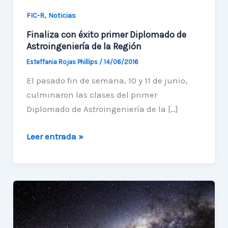
,
FIC-R
Noticias
Finaliza con éxito primer Diplomado de
Astroingeniería de la Región
Esteffania Rojas Phillips
/
14/06/2016
El pasado fin de semana, 10 y 11 de junio,
culminaron las clases del primer
Diplomado de Astroingeniería de la […]
Finaliza
Leer entrada »
con
éxito
primer
Diplomado
de
Astroingeniería