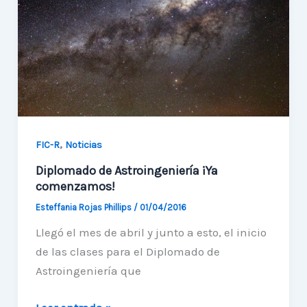
de
la
Región
,
FIC-R
Noticias
Diplomado de Astroingeniería ¡Ya
comenzamos!
Esteffania Rojas Phillips
/
01/04/2016
Llegó el mes de abril y junto a esto, el inicio
de las clases para el Diplomado de
Astroingeniería que
Diplomado