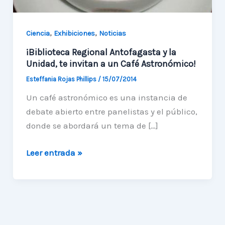
,
,
Ciencia
Exhibiciones
Noticias
¡Biblioteca Regional Antofagasta y la
Unidad, te invitan a un Café Astronómico!
Esteffania Rojas Phillips
/
15/07/2014
Un café astronómico es una instancia de
debate abierto entre panelistas y el público,
donde se abordará un tema de […]
¡Biblioteca
Leer entrada »
Regional
Antofagasta
y
la
Unidad,